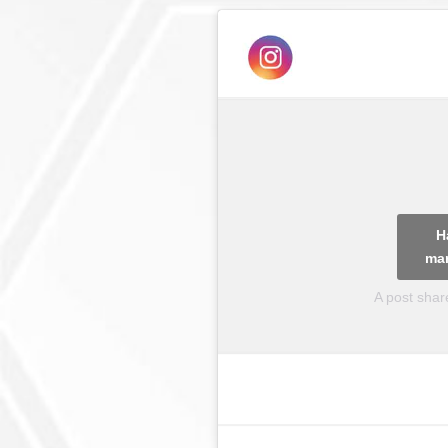
H
mar
A post shar