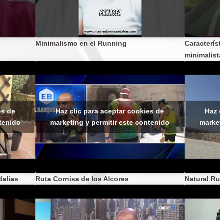
Minimalismo en el Running
Característ
minimalist
es de
Haz clic para aceptar cookies de
Haz 
ntenido
marketing y permitir este contenido
market
alias
Ruta Cornisa de los Alcores
.
Natural R