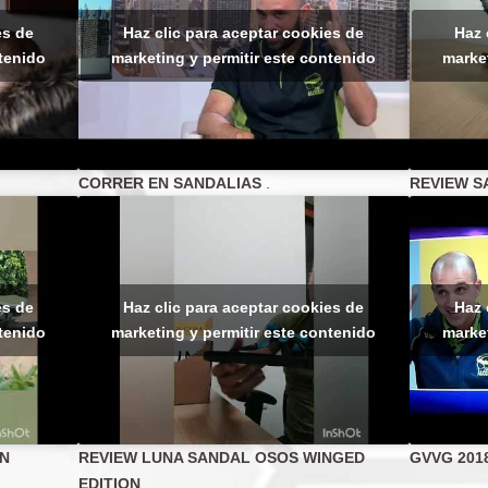
es de
Haz clic para aceptar cookies de
Haz 
ntenido
marketing y permitir este contenido
market
CORRER
EN SANDALIAS
.
REVIEW S
es de
Haz clic para aceptar cookies de
Haz 
ntenido
marketing y permitir este contenido
market
AN
REVIEW LUNA SANDAL OSOS WINGED
GVVG 201
EDITION