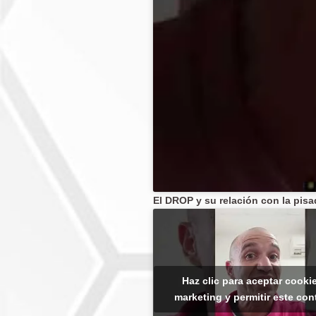
El DROP y su relación con la pi
Haz clic para aceptar cooki
marketing y permitir este co