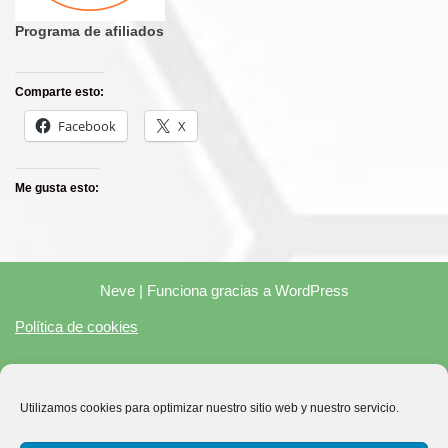
Programa de afiliados
Comparte esto:
Facebook
X
Me gusta esto:
Neve
| Funciona gracias a
WordPress
Política de cookies
"En calidad de Afiliado de Amazon, obtengo ingresos por las
Utilizamos cookies para optimizar nuestro sitio web y nuestro servicio.
compras adscritas que cumplen los requisitos aplicables"