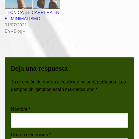
TÉCNICA DE CARRERA EN
EL MINIMALISMO
01/07/2021
En «Blog»
Deja una respuesta
Tu dirección de correo electrónico no será publicada.
Los
campos obligatorios están marcados con
*
Nombre
*
Correo electrónico
*