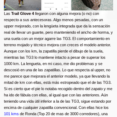
Las
Trail Glove 4
llegaron con alguna mejora (o no) con
respecto a sus antecesoras. Algo menos pesadas, con un
upper mejorado, con la lengüeta integrada que da la sensación
real de llevar un guante, pero manteniendo el ancho de horma, y
una suela con un mejor agarre las TG3. El comportamiento en
terreno mojado y técnico mejora con creces el modelo anterior.
Aunque con los km, la zapatilla pierde el dibujo de la suela,
mientras las TG3 lo mantiene intacto a pesar de superar los
1000 km. La lengueta, en mi caso, me dio problemas y se
descosió en una de las zapatillas. Lo que respecta al upper, no
me parece que mejorara el anterior modelo, ya que llevando la
mitad de km con ellas, está más estropeado que el de las TG3.
Si es cierto que el pie lo notaba recogido dentro del zapato y me
ha ido de fábula con ellas, al igual que con las anteriores. Aún
teniendo una vida útil inferior a la de las TG3, sigue estando por
encima de cualquier zapatilla convencional. Con ellas hice los
101 kms
de Ronda (Top 20 de mas de 3000 corredores), una