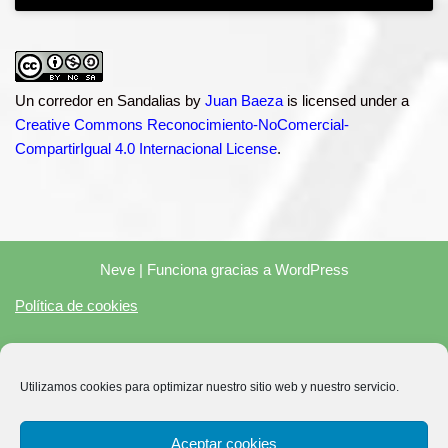
Un corredor en Sandalias
by
Juan Baeza
is licensed under a
Creative Commons Reconocimiento-NoComercial-
CompartirIgual 4.0 Internacional License
.
Neve
| Funciona gracias a
WordPress
Política de cookies
"En calidad de Afiliado de Amazon, obtengo ingresos por las
Utilizamos cookies para optimizar nuestro sitio web y nuestro servicio.
compras adscritas que cumplen los requisitos aplicables"
Aceptar cookies