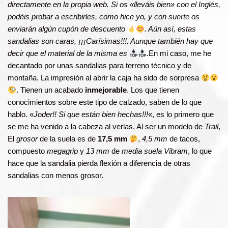
directamente en la propia web. Si os «lleváis bien» con el Inglés,
podéis probar a escribirles, como hice yo, y con suerte os
enviarán algún cupón de descuento
. Aún así, estas
sandalias son caras, ¡¡¡Carísimas!!!. Aunque también hay que
decir que el material de la misma es
.
En mi caso, me he
decantado por unas sandalias para terreno técnico y de
montaña. La impresión al abrir la caja ha sido de sorpresa
. Tienen un acabado
inmejorable
. Los que tienen
conocimientos sobre este tipo de calzado, saben de lo que
hablo. «
Joder!! Si que están bien hechas!!!
«, es lo primero que
se me ha venido a la cabeza al verlas. Al ser un modelo de
Trail
,
El
grosor
de la suela es de
17,5 mm
,
4,5 mm
de tacos,
compuesto
megagrip
y
13 mm
de
media suela Vibram
, lo que
hace que la sandalia pierda flexión a diferencia de otras
sandalias con menos grosor.