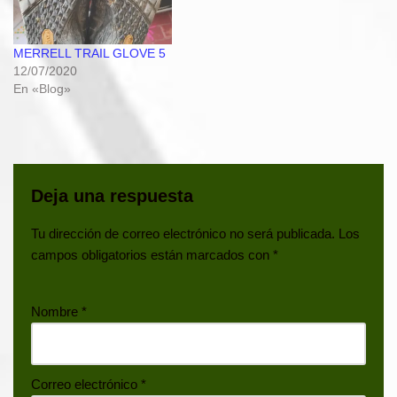
MERRELL TRAIL GLOVE 5
12/07/2020
En «Blog»
Deja una respuesta
Tu dirección de correo electrónico no será publicada.
Los
campos obligatorios están marcados con
*
Nombre
*
Correo electrónico
*